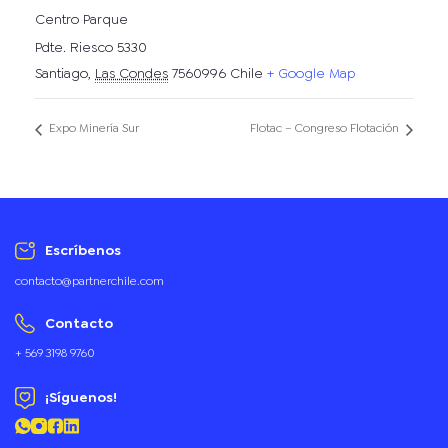
Centro Parque
Pdte. Riesco 5330
Santiago
,
Las Condes
7560996
Chile
+ Google Map
Expo Minería Sur
Flotac – Congreso Flotación
Escríbenos
contacto@partnerchile.com
Contacto
+ 569 3198 9760
¡Síguenos!