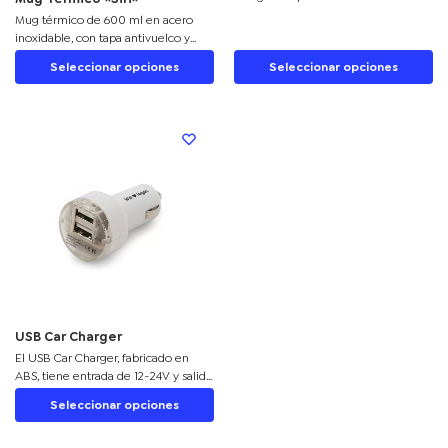
puntas diferentes. La caja viene con
Mug térmico de 600 ml en acero
cuatro compartimentos imantados
inoxidable, con tapa antivuelco y
que permiten mantener ordenadas
acabado mate. Mantiene bebidas
Seleccionar opciones
Seleccionar opciones
las diferentes puntas. La caja
calientes y frías por largas horas.
contiene apertura push.
Perfecto para regalos corporativos.
USB Car Charger
El USB Car Charger, fabricado en
ABS, tiene entrada de 12-24V y salida
de 5V/1,5A. Compacto y funcional, es
Seleccionar opciones
ideal para personalizar y
promocionar tu marca.