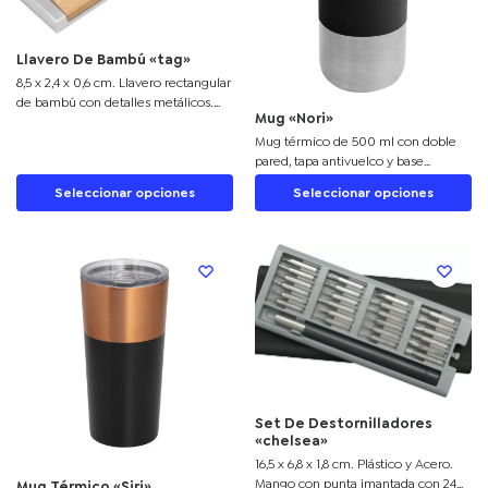
Llavero De Bambú «tag»
8,5 x 2,4 x 0,6 cm. Llavero rectangular
de bambú con detalles metálicos.
Mug «Nori»
Presentación en caja de regalo.
Mug térmico de 500 ml con doble
pared, tapa antivuelco y base
antideslizante. Personalízalo con tu
Seleccionar opciones
Seleccionar opciones
logo, ideal para regalos corporativos.
Set De Destornilladores
«chelsea»
16,5 x 6,8 x 1,8 cm. Plástico y Acero.
Mango con punta imantada con 24
Mug Térmico «Siri»