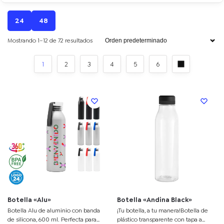
24
48
Mostrando 1–12 de 72 resultados
1
2
3
4
5
6
Botella «Alu»
Botella «Andina Black»
Botella Alu de aluminio con banda
¡Tu botella, a tu manera!Botella de
de silicona, 600 ml. Perfecta para
plástico transparente con tapa a