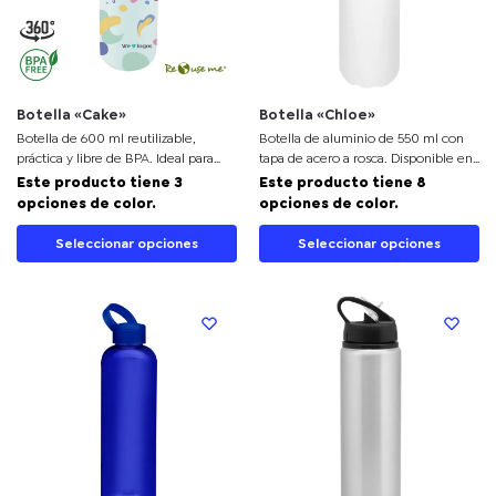
Botella «Cake»
Botella «Chloe»
Botella de 600 ml reutilizable,
Botella de aluminio de 550 ml con
práctica y libre de BPA. Ideal para
tapa de acero a rosca. Disponible en
personalizar y destacar en campañas
varios colores. Ideal para productos
Este producto tiene 3
Este producto tiene 8
de regalos promocionales y
promocionales y regalos
opciones de color.
opciones de color.
merchandising
corporativos.
Seleccionar opciones
Seleccionar opciones