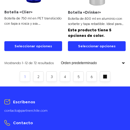
Botella «Clier»
Botella «Drinker»
Botella de 750 ml en PET translúcido
Botella de 800 ml en aluminio con
con tapa a rosca y asa.
sorbete y tapa rebatible. Ideal para
Personalización full color 360°, ideal
productos promocionales y regalos
Este producto tiene 5
para productos promocionales.
corporativos.
opciones de color.
Seleccionar opciones
Seleccionar opciones
Mostrando 1–12 de 72 resultados
1
2
3
4
5
6
Escríbenos
contacto@partnerchile.com
Contacto