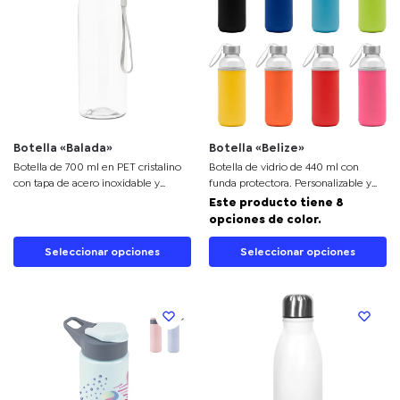
Botella «Balada»
Botella «Belize»
Botella de 700 ml en PET cristalino
Botella de vidrio de 440 ml con
con tapa de acero inoxidable y
funda protectora. Personalizable y
correa de transporte. Personalización
perfecta para empresas.
Este producto tiene 8
360°, ideal para productos
opciones de color.
promocionales.
Seleccionar opciones
Seleccionar opciones