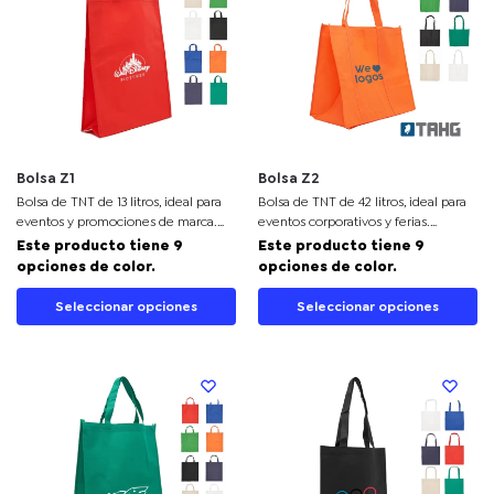
Bolsa Z1
Bolsa Z2
Bolsa de TNT de 13 litros, ideal para
Bolsa de TNT de 42 litros, ideal para
eventos y promociones de marca.
eventos corporativos y ferias.
Perfecta para destacar en ferias y
Resaltará tu marca en grandes
Este producto tiene 9
Este producto tiene 9
campañas publicitarias.
eventos con un diseño práctico y
opciones de color.
opciones de color.
espacioso.
Seleccionar opciones
Seleccionar opciones