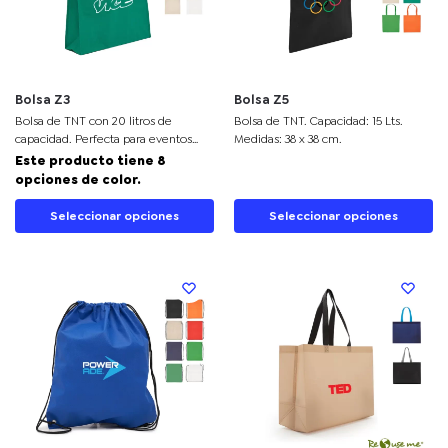
Bolsa Z3
Bolsa Z5
Bolsa de TNT con 20 litros de
Bolsa de TNT. Capacidad: 15 Lts.
capacidad. Perfecta para eventos
Medidas: 38 x 38 cm.
promocionales, ferias y campañas de
Este producto tiene 8
branding con gran visibilidad.
opciones de color.
Seleccionar opciones
Seleccionar opciones