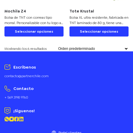
Mochila Z4
Tote Krustal
Bolsa de TNT con correas tipo
Bolsa XL ultra resistente, fabricada en
morral. Personalizable con tu logo a
TNT laminado de 80 g, tiene una
full color. Ideal para actividades
capacidad de 28 litros y diseño con
Seleccionar opciones
Seleccionar opciones
promocionales y campañas.
fuelle. Reutilizable y personalizable,
es perfecta para destacar tu marca.
Mostrando los 6 resultados
Escríbenos
contacto@partnerchile.com
Contacto
+ 569 3198 9760
¡Síguenos!
Portal clientes