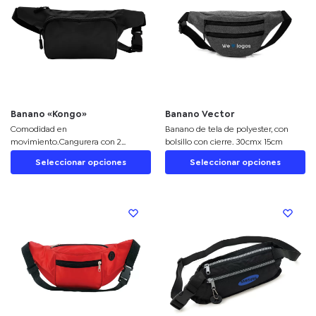
Banano «Kongo»
Banano Vector
Comodidad en
Banano de tela de polyester, con
movimiento.Cangurera con 2
bolsillo con cierre. 30cmx 15cm
compartimentos con cierre. Amplio
Seleccionar opciones
Seleccionar opciones
bolsillo frontal. Correa ajustable con
herrajes plásticos. Cierres y tiradores
de cierre plásticos de color
negro.Medidas: 34 x 14 x 7,5 cm.
Materiales: Poliéster 420D con
revestimiento en PVC.