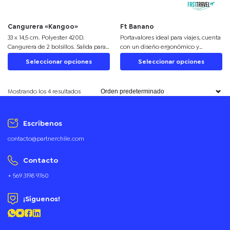
Cangurera «Kangoo»
Ft Banano
33 x 14,5 cm. Polyester 420D.
Portavalores ideal para viajes, cuenta
Cangurera de 2 bolsillos. Salida para
con un diseño ergonómico y
audífonos. Correa ajustable con
deportivo para poder trasladar con
Seleccionar opciones
Seleccionar opciones
herrajes plásticos. Cierres metálicos.
seguridad tus valores. Desarrollada
en Ripstop + Polyester.
Recomendamos personalizarlo en el
Mostrando los 4 resultados
panel frontal. Medidas: 30 x 13 cm.
Fast Travel.
Escríbenos
contacto@partnerchile.com
Contacto
+ 569 3198 9760
¡Síguenos!