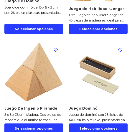
Juego De Dominó
Juego de dominó de
15 x 5 x 3 cm
Juego de Habilidad «Jenga»
con
28 piezas plásticas
, presentado
Este
juego de habilidad "Jenga"
de
en una
caja de madera con tapa
45 piezas de madera
es ideal para
transparente
. Incluye
manual de
regalos empresariales y campañas
instrucciones
y caja de regalo.
Ideal
Seleccionar opciones
Seleccionar opciones
promocionales
.
Personaliza cada
para personalizar con tu logo
y usar
ficha con tu logo o frases
y diseña un
en campañas promocionales, regalos
packaging a medida
. También
empresariales o merchandising.
ofrecemos la opción de
importación
con personalización total
para tu
marca.
Juego De Ingenio Piramide
Juego Dominó
8 x 8 x 7,5 cm. Madera. Dos piezas de
Juego de dominó con 28 fichas de
madera que al unirlas forman una
MDF en bajo relieve, presentado en
pirámide. Presentación en caja de
una caja de madera compacta.
Seleccionar opciones
Seleccionar opciones
regalo.
Personalízalo como un artículo