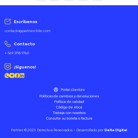
porta botellas y accesorios. Asa
superior, correas y respaldo
acolchados. Correas ajustables. Tira
para sujetar la mochila en la manija
Escríbenos
extensible de un equipaje de mano.
contacto@partnerchile.com
Tiradores de cierres metálicos color
negro.
Contacto
+ 569 3198 9760
¡Síguenos!
Portal clientes
Políticas de cambios y devoluciones
Política de calidad
Código de ética
Trabaja con nosotros
Consulte su boleta o factura
Partner © 2023. Derechos Reservados – Desarrollado por
Delta Digital