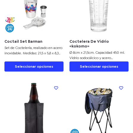
Coctail Set Barman
Coctelera De Vidrio
«kokomo»
Set de Coctelería, realizado en acero
Ø 8cm x 21,5cm. Capacidad 450 ml.
inoxidable. Medidas: 21,5 x 5,8 x 8,3
Vidrio sodocálcico y acero
cm.
inoxidable. Coctelera de vidrio. Tapa
Seleccionar opciones
Seleccionar opciones
de acero 202 con junta de silicona.
Impresión de tragos en español en el
cuerpo de vidrio. Presentacion en
caja de regalo kraft.