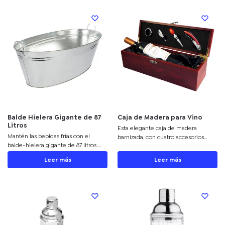
Balde Hielera Gigante de 87
Caja de Madera para Vino
Litros
Esta elegante caja de madera
Mantén las bebidas frías con el
barnizada, con cuatro accesorios
balde-hielera gigante de 87 litros.
metálicos de vino y finas
Personaliza este accesorio de acero
terminaciones de madera, es el
Leer más
Leer más
galvanizado con tu logo.
regalo perfecto para impresionar a
tus clientes. Personalizable mediante
serigrafía o grabado láser, su acabado
en caoba y cuna satinada negra
aseguran una presentación de clase.