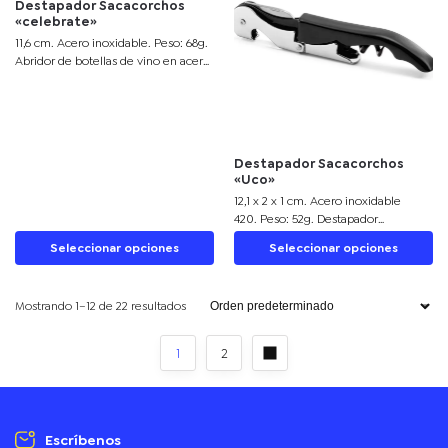
Destapador Sacacorchos
«celebrate»
11,6 cm. Acero inoxidable. Peso: 68g.
Abridor de botellas de vino en acero
inoxidable con mango de madera en
color natural. Accesorios
incorporados: sacacorchos, navaja y
destapador. Presentación en caja de
regalo.
Destapador Sacacorchos
«Uco»
12,1 x 2 x 1 cm. Acero inoxidable
420. Peso: 52g. Destapador
sacacorchos dos tiempos de vinos,
Seleccionar opciones
Seleccionar opciones
pintura mate y detalles en color
plata. Sierra afilada para sacar la
cubierta o capsula de la botella.
Mostrando 1–12 de 22 resultados
Presentación en caja de regalo.
1
2
Escríbenos