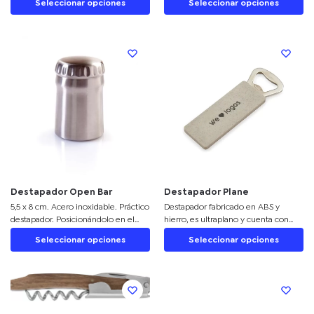
Seleccionar opciones
Seleccionar opciones
la botella hasta que el corcho sale sin
Consultar términos y condiciones del
hacer fuerza. Medidas: Largo 19 cm.
servicio
Destapador Open Bar
Destapador Plane
5,5 x 8 cm. Acero inoxidable. Práctico
Destapador fabricado en ABS y
destapador. Posicionándolo en el
hierro, es ultraplano y cuenta con
pico y con una leve presión, se
imán para colocarlo en la heladera.
Seleccionar opciones
Seleccionar opciones
destapa la botella sin abollar la
Ideal para personalizar como artículo
chapita. Gracias a un imán, la tapa
promocional funcional y práctico.
queda intacta en su interior.
Presentación en caja de regalo.