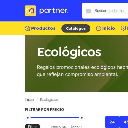
Productos
Inicio
Catálogos
Ecológicos
Regalos promocionales ecológicos
hecho
que reflejan compromiso ambiental.
Inicio
Ecológicos
/
FILTRAR POR PRECIO
24
4
Precio:
$0
—
$29.990
Filtrar