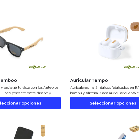
 Bamboo
Auricular Tempo
o y protegé tu vista con los Anteojos
Auriculares inalámbricos fabricados en R
ilibrio perfecto entre diseño y
bambú y silicona. Cada auricular cuenta 
 Su estructura combina materiales de
botón touch que permite contestar y final
leccionar opciones
Seleccionar opciones
fusionando PVC / ABS con elegantes
llamadas, reproducir y pausar música, cam
mbú, lo que les otorga un acabado
siguiente o anterior canción. Tienen tecn
al. Gracias a su filtro UV, estos
Bluetooth 5.3, una duración de batería de
indan la protección necesaria contra
aproximadamente 4 horas y un estuche d
es, cuidando la salud de tus ojos en
de 300 mAh, el cual se carga a través de 
el día. Ideales para usar en la
usb c. Los auriculares cuentan con almoha
a o la montaña, se convertirán en tu
diferentes tamaños. Viene dentro de una