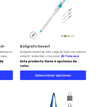
od»
Bolígrafo Desert
lástica en
Bolígrafo Desert
de ABS y paja de trigo con sistema
l para
retráctil. Sostenible y funcional.
✍
Tinta Azul
al
 de
Este producto tiene 4 opciones de
color.
Seleccionar opciones