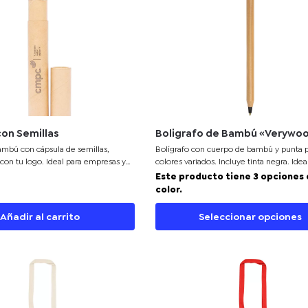
con Semillas
Boligrafo de Bambú «Verywo
ambú con cápsula de semillas,
Bolígrafo con cuerpo de bambú y punta p
 con tu logo. Ideal para empresas y
colores variados. Incluye tinta negra. Idea
personalización como artículo promocion
Este producto tiene 3 opciones
sostenible.
color.
Añadir al carrito
Seleccionar opciones