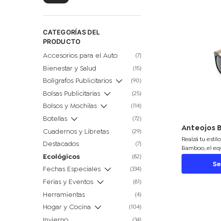
CATEGORÍAS DEL
PRODUCTO
Accesorios para el Auto
(7)
Bienestar y Salud
(15)
Bolígrafos Publicitarios
(90)
Bolsas Publicitarias
(25)
Bolsos y Mochilas
(114)
Botellas
(72)
Anteojos
Cuadernos y Libretas
(29)
Realzá tu estil
Destacados
(7)
Bamboo, el equ
Ecológicos
(82)
funcionalidad.
Se
alta calidad, 
Fechas Especiales
(334)
detalles en ba
Ferias y Eventos
(81)
moderno y natur
anteojos te br
Herramientas
(4)
los rayos solar
Hogar y Cocina
(104)
cada momento d
Invierno
ciudad, la play
(34)