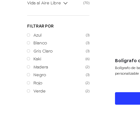
Vida al Aire Libre
(70)
FILTRAR POR
Azul
(3)
Blanco
(3)
Gris Claro
(3)
Kaki
(6)
Bolígrafo 
Madera
(2)
Bolígrafo de b
personalizable
Negro
(3)
promociones.
Rojo
(2)
Verde
(2)