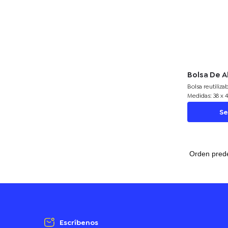
Bolsa De A
Bolsa reutiliz
Medidas: 38 x 
x 2,5 cm que b
Se
Liviana (50 g ap
campañas ecoló
para un regalo
Escríbenos