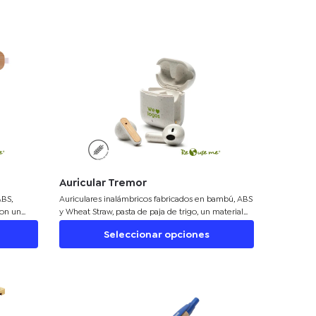
Auricular Tremor
ABS,
Auriculares inalámbricos fabricados en bambú, ABS
con un
y Wheat Straw, pasta de paja de trigo, un material
izar
sustentable que reduce el consumo de plásticos
Seleccionar opciones
biar a la
vírgenes. Cada auricular cuenta con un botón
ología
touch que permite: contestar y finalizar llamadas,
reproducir y pausar música, cambiar a la siguiente o
e carga
anterior canción, subir y bajar el volumen y acceder
un cable
al asistente de voz. Tienen tecnología Bluetooth
dillas de
5.3, una duración de batería de aproximadamente
 caja de
3.5 horas y un estuche de carga de 200 mAh, el