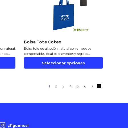
Bolsa Tote Cotex
or natural,
Bolsa tote de algodón natural con empaque
tintos
compostable, ideal para eventos y regalos
 aprox),
promocionales de enfoque ecológico.
Seleccionar opciones
l para
n tu
1
2
3
4
5
6
7
¡Síguenos!