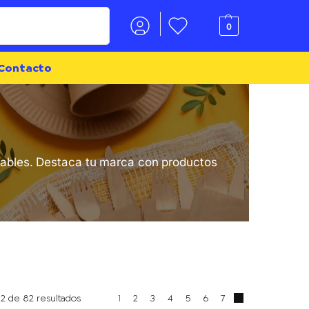
Buscar
0
Contacto
lizables. Destaca tu marca con productos
12 de 82 resultados
1
2
3
4
5
6
7