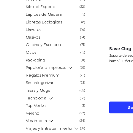
accesorio infal
Kits del Experto
(22)
producto vien
Lápices de Madera
(3)
100% composta
Libretas Ecológicas
(8)
Llaveros
(16)
Masivos
(14)
Oficina y Escritorio
(71)
Base Clog
Otros
(13)
Soporte de escr
Packaging
(11)
bambú. Práctico,
accesorio perf
Papelería e Impresos
(38)
estable mientra
Regalos Premium
(23)
contenido o tr
como fuera de 
Sin categorizar
(23)
en una caja de c
Tazas y Mugs
(55)
Tahg
Tecnología
(53)
Top Ventas
(1)
Se
Verano
(22)
Vestimenta
(24)
Viajes y Entretenimiento
(37)