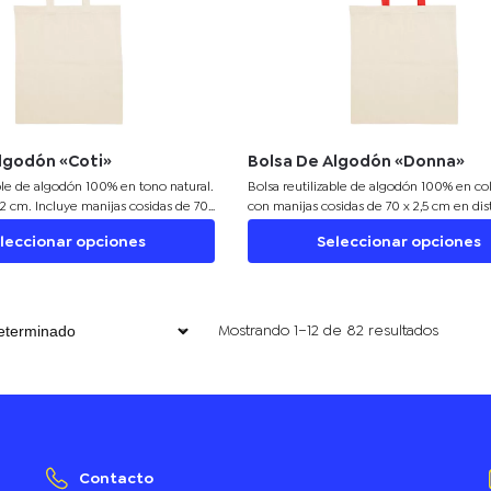
lgodón «Coti»
Bolsa De Algodón «Donna»
able de algodón 100% en tono natural.
Bolsa reutilizable de algodón 100% en col
42 cm. Incluye manijas cosidas de 70
con manijas cosidas de 70 x 2,5 cm en dis
rindan comodidad y resistencia.
colores. Medidas: 38 x 42 cm. Liviana (50 g
leccionar opciones
Seleccionar opciones
rox.), práctica para el uso diario o
resistente y versátil para el día a día. Idea
gicas. Personalízala con tu marca
campañas sustentables. Personalizable co
 sustentable.
marca.
Mostrando 1–12 de 82 resultados
Contacto