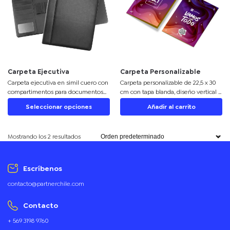
Carpeta Ejecutiva
Carpeta Personalizable
Carpeta ejecutiva en simil cuero con
Carpeta personalizable de 22,5 x 30
compartimentos para documentos
cm con tapa blanda, diseño vertical y
A4, tarjetas y porta-lápices. Ideal para
bolsillo integrado. Ideal para
Seleccionar opciones
Añadir al carrito
reuniones corporativas y
reuniones y eventos corporativos.
personalizable, combina elegancia y
Combina funcionalidad y estilo para
funcionalidad.
destacar tu marca.
Mostrando los 2 resultados
Escríbenos
contacto@partnerchile.com
Contacto
+ 569 3198 9760