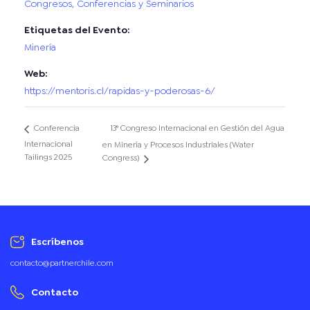
Congresos, Conferencias y Seminarios
Etiquetas del Evento:
Minería
Web:
https://mentoris.cl/rapidas-y-poderosas-6/
13° Congreso Internacional en Gestión del Agua
Conferencia
Internacional
en Minería y Procesos Industriales (Water
Tailings 2025
Congress)
Escríbenos
contacto@partnerchile.com
Contacto