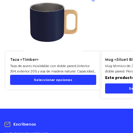
Taza «Timber»
Mug «Siluet B
Taza de acero inoxidable con doble pared (interior
Mug térmico de 3
304, exterior 201) y asa de madera natural. Capacidad
doble pared. Pers
de 390 ml. Ø 8,5 x 8 cm. Pintura powder coat que
regalos promocion
Este producto
Seleccionar opciones
resiste el desgaste. Mantiene la temperatura por más
tiempo. Presentación en caja kraft. Personalizable con
Se
tu marca.
Escríbenos