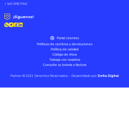
+ 569 3198 9760
¡Síguenos!
Portal clientes
Políticas de cambios y devoluciones
Política de calidad
Código de ética
Trabaja con nosotros
Consulte su boleta o factura
Partner © 2023. Derechos Reservados – Desarrollado por
Delta Digital