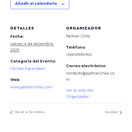
Añadir al calendario
DETALLES
ORGANIZADOR
Partner Chile
Fecha:
jueves 4 de diciembre,
Teléfono
2025
+56931989760
Categoría del Evento:
Correo electrónico
Fechas Especiales
contacto@partnerchile.co
m
Web:
www.partnerchile.com
Ver la web del
Organizador
Día de la Secretaria
Navidad