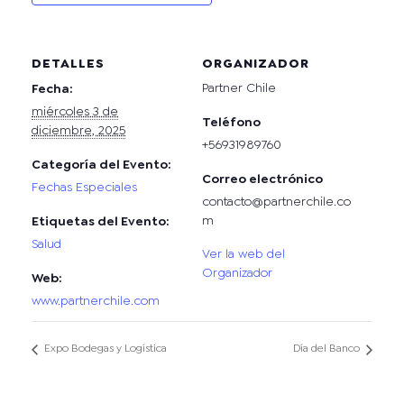
DETALLES
ORGANIZADOR
Partner Chile
Fecha:
miércoles 3 de
Teléfono
diciembre, 2025
+56931989760
Categoría del Evento:
Correo electrónico
Fechas Especiales
contacto@partnerchile.co
m
Etiquetas del Evento:
Salud
Ver la web del
Organizador
Web:
www.partnerchile.com
Expo Bodegas y Logística
Día del Banco