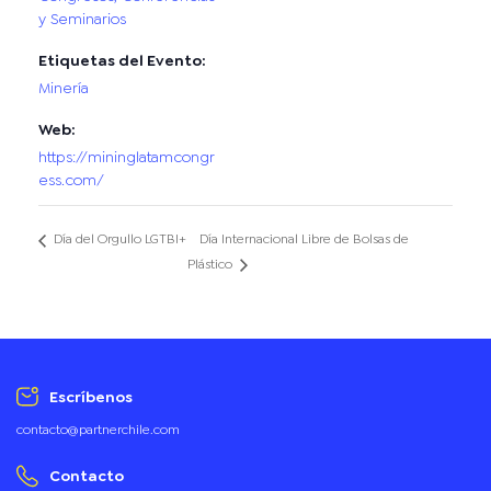
y Seminarios
Etiquetas del Evento:
Minería
Web:
https://mininglatamcongr
ess.com/
Día Internacional Libre de Bolsas de
Día del Orgullo LGTBI+
Plástico
Escríbenos
contacto@partnerchile.com
Contacto