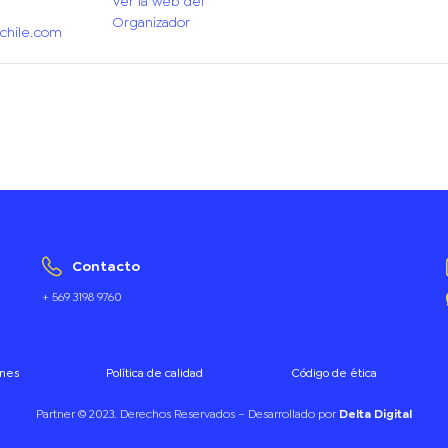
Ver la web del
Organizador
chile.com
Contacto
+ 569 3198 9760
ones
Política de calidad
Código de ética
Partner © 2023. Derechos Reservados – Desarrollado por
Delta Digital