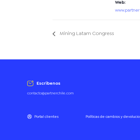
Web:
www.partner
Mining Latam Congress
Escríbenos
contacto@partnerchile.com
Portal clientes
Políticas de cambios y devoluci