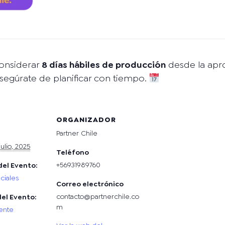
onsiderar
8 días hábiles de producción
desde la apro
 Asegúrate de planificar con tiempo.
S
ORGANIZADOR
Partner Chile
ulio, 2025
Teléfono
+56931989760
del Evento:
ciales
Correo electrónico
contacto@partnerchile.co
del Evento:
m
ente