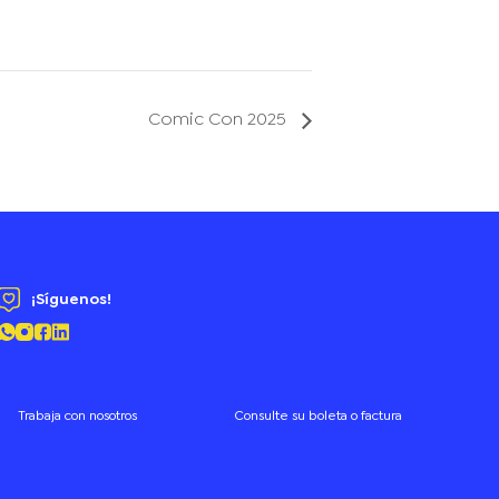
Comic Con 2025
¡Síguenos!
Trabaja con nosotros
Consulte su boleta o factura