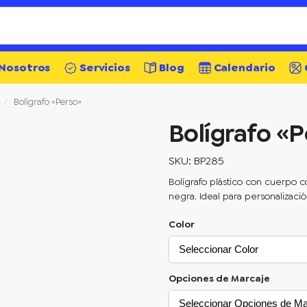
Nosotros
Servicios
Blog
Calendario
Bolígrafo «Perso»
/
Bolígrafo «
SKU: BP285
Bolígrafo plástico con cuerpo col
negra. Ideal para personalizaci
Color
Opciones de Marcaje