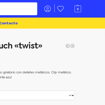
Buscar
0
Contacto
uch «twist»
co giratorio con detalles metálicos. Clip metálico.
nta azul.