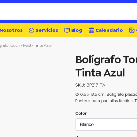
Nosotros
Servicios
Blog
Calendario
grafo Touch «twist» Tinta Azul
Bolígrafo To
Tinta Azul
SKU: BP217-TA
Ø 0,5 x 13,5 cm. Bolígrafo plásti
Puntero para pantallas táctiles. Ti
Color