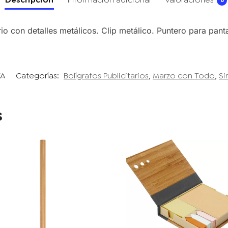
0
io con detalles metálicos. Clip metálico. Puntero para pantall
TA
Categorías:
Bolígrafos Publicitarios
,
Marzo con Todo
,
Si
s