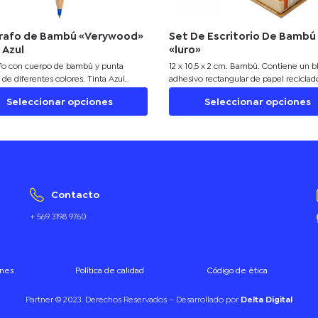
grafo de Bambú «Verywood»
Set De Escritorio De Bambú
 Azul
«luro»
afo con cuerpo de bambú y punta
12 x 10,5 x 2 cm. Bambú. Contiene un b
a de diferentes colores. Tinta Azul.
adhesivo rectangular de papel reciclad
block adhesivo pequeño de color y 3 b
Seleccionar opciones
Seleccionar opciones
forma de flecha. El exterior del estuch
bambú con detalles de tela, el interior 
plástico con divisiones. Presentación e
de regalo.
Contacto
+ 569 3198 9760
ones
Política de calidad
Código de ética
Partner © 2023. Derechos Reservados – Desarrollado por
Delta Digital