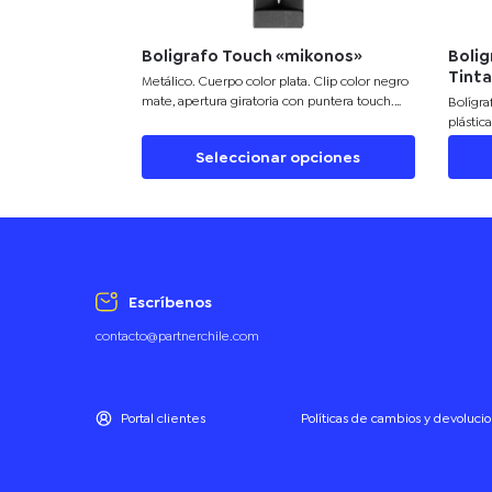
Boligrafo Touch «mikonos»
Boli
Tinta
Metálico. Cuerpo color plata. Clip color negro
mate, apertura giratoria con puntera touch.
Bolígr
Cartucho metálico. Tinta negra. Estuche de
plástic
cartón. Decape cobrizo claro. Presentación en
Seleccionar opciones
caja de regalo.
Escríbenos
contacto@partnerchile.com
Portal clientes
Políticas de cambios y devoluci