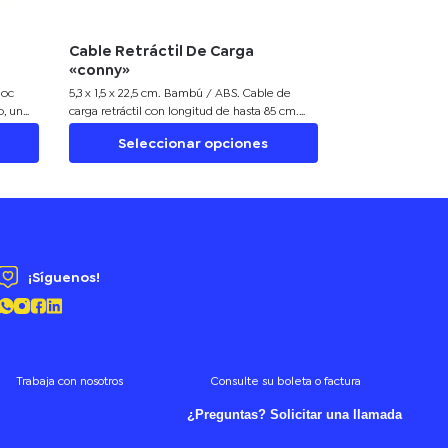
Cable Retráctil De Carga
«conny»
loc
5,3 x 1,5 x 22,5 cm. Bambú / ABS. Cable de
o, un
carga retráctil con longitud de hasta 85 cm.
locs en
Posee un conector Lightning, dos conectores
Seleccionar opciones
e es de
USB-C y un conector USB standard.
es de
Presentación en caja de regalo kraft.
n caja
¡Síguenos!
Trabaja con nosotros
Consulte su boleta o factura
¿Preguntas? Solicitar una llamada