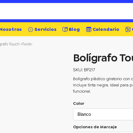
Nosotros
Servicios
Blog
Calendario
grafo Touch «Twist»
Bolígrafo To
SKU: BP217
Bolígrafo plástico giratorio con 
Incluye tinta negra. Ideal para
funcional.
Color
Opciones de Marcaje