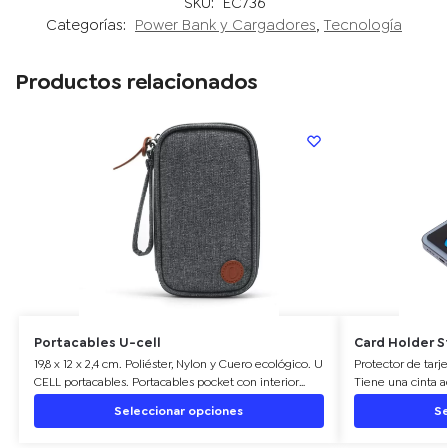
SKU:
EC736
Categorías:
Power Bank y Cargadores
,
Tecnología
Productos relacionados
Portacables U-cell
Card Holder S
19,8 x 12 x 2,4 cm. Poliéster, Nylon y Cuero ecológico. U
Protector de tarje
CELL portacables. Portacables pocket con interior
Tiene una cinta a
acolchado y divisiones internas para guardar todo tipo
permite adherirse
Seleccionar opciones
Se
de cables, auriculares, SD cards y mas. Fácil de
con una soporte 
transportar gracias a su correa.
disponibles: blanc