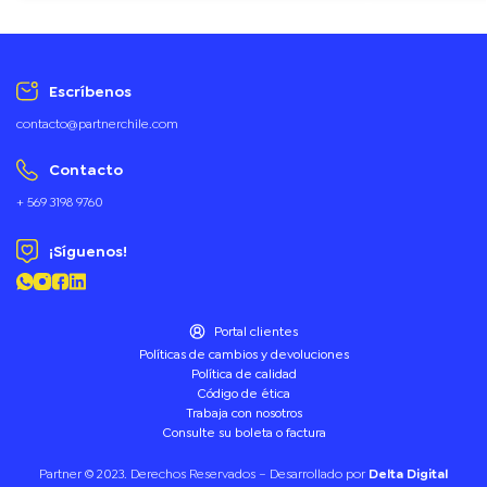
0,35 cm.
Escríbenos
contacto@partnerchile.com
Contacto
+ 569 3198 9760
¡Síguenos!
Portal clientes
Políticas de cambios y devoluciones
Política de calidad
Código de ética
Trabaja con nosotros
Consulte su boleta o factura
Partner © 2023. Derechos Reservados – Desarrollado por
Delta Digital