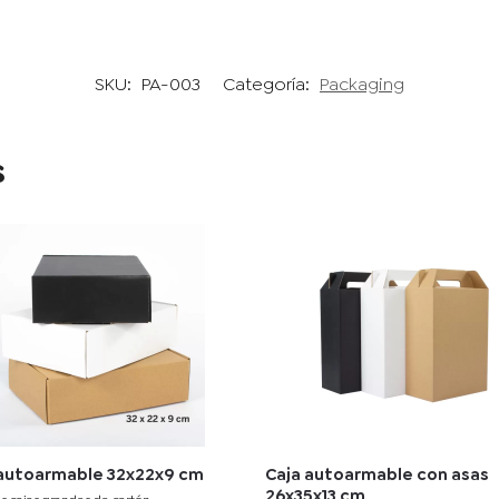
SKU:
PA-003
Categoría:
Packaging
s
 autoarmable 32x22x9 cm
Caja autoarmable con asas
26x35x13 cm