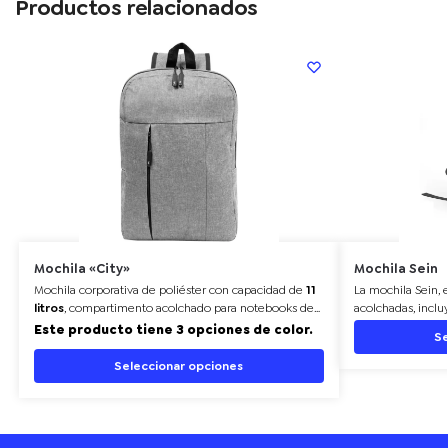
Productos relacionados
Mochila «City»
Mochila Sein
Mochila corporativa
de poliéster con capacidad de
11
La mochila Sein, 
litros
, compartimento acolchado para notebooks de
acolchadas, incl
hasta 16". Diseño moderno y funcional.
15,6", bolsillos in
Este producto tiene 3 opciones de color.
Se
funcional, ideal p
Seleccionar opciones