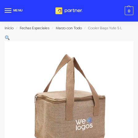
MENU
0
Inicio
Fechas Especiales
Marzo con Todo
Cooler Bags Yute 5 L
/
/
/