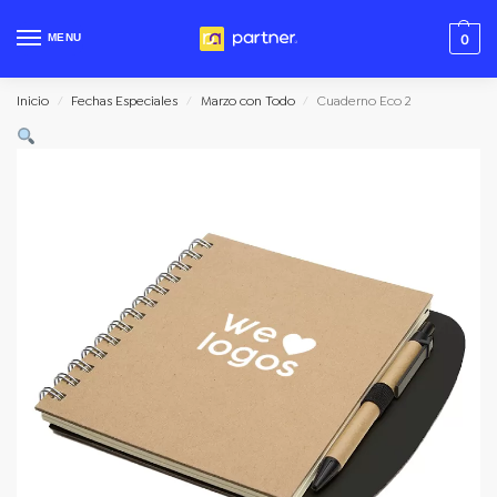
MENU
0
Inicio
Fechas Especiales
Marzo con Todo
Cuaderno Eco 2
/
/
/