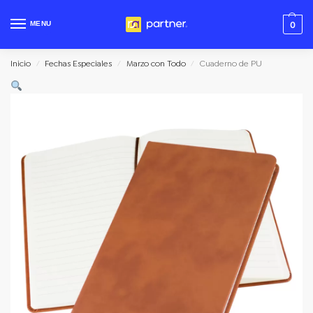
MENU
0
Inicio
Fechas Especiales
Marzo con Todo
Cuaderno de PU
/
/
/