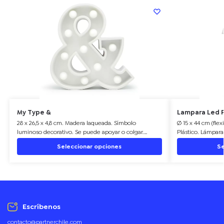
My Type &
Lampara Led P
28 x 26,5 x 4,8 cm. Madera laqueada. Símbolo
Ø 15 x 44 cm (flex
luminoso decorativo. Se puede apoyar o colgar.
Plástico. Lámpara
Funciona con 2 pilas AA (no incluidas). Incluye soporte
Posee regulador 
Seleccionar opciones
Se
para colgar. Presentación en caja de regalo Kraft.
luz. Presentación
Escríbenos
contacto@partnerchile.com