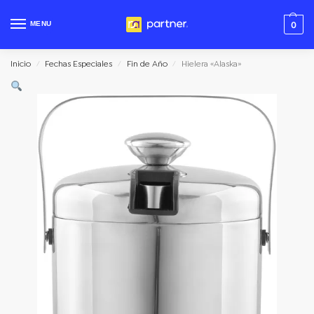
MENU
0
Inicio
Fechas Especiales
Fin de Año
Hielera «Alaska»
/
/
/