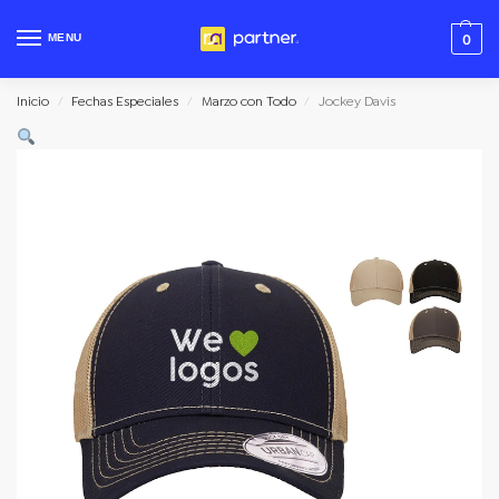
MENU
0
Inicio
Fechas Especiales
Marzo con Todo
Jockey Davis
/
/
/