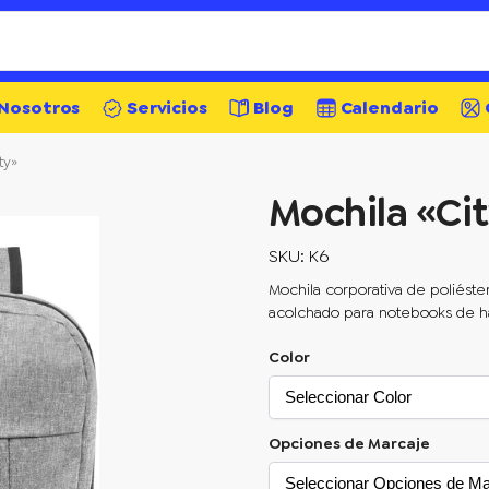
Nosotros
Servicios
Blog
Calendario
ty»
Mochila «Ci
SKU: K6
Mochila corporativa
de poliést
acolchado para notebooks de ha
Color
Opciones de Marcaje