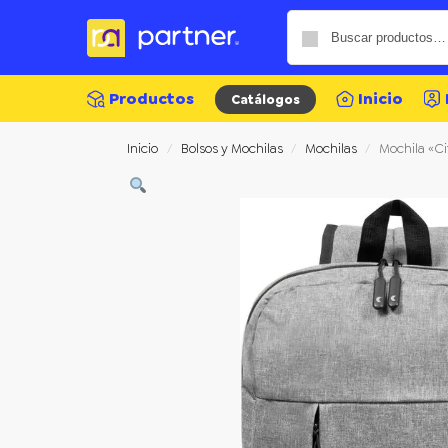
Productos
Inicio
Catálogos
Inicio
Bolsos y Mochilas
Mochilas
Mochila «Ci
/
/
/