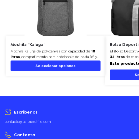
Mochila “Kaluga”
Bolso Deport
Mochila Kaluga
de polycanvas con capacidad de
18
El
Bolso Deportiv
litros
, compartimento para notebooks de hasta 16" y
34 litros
de capac
diseño acolchado y ventilado.
resistencia. Incl
Este producto
Seleccionar opciones
cierre, asas y cor
Se
Escríbenos
contacto@partnerchile.com
Contacto