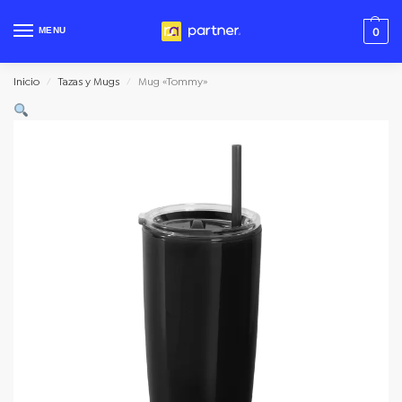
MENU
0
Inicio
Tazas y Mugs
Mug «Tommy»
/
/