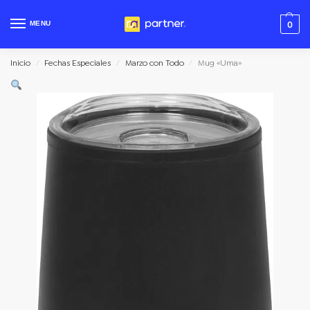
MENU
0
Inicio
Fechas Especiales
Marzo con Todo
Mug «Uma»
/
/
/