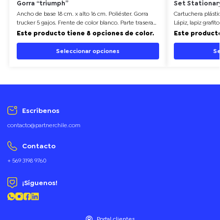
Gorra “triumph”
Set Stationary
Ancho de base 18 cm. x alto 16 cm. Poliéster. Gorra
Cartuchera plásti
trucker 5 gajos. Frente de color blanco. Parte trasera
Lápiz, lapiz grafit
con tela red de color. Ajuste con broche plástico. Seis
Medidas: 8 x 20 x 
Este producto tiene 8 opciones de color.
Este producto
costuras 17,5 x 7,5 cm.
Seleccionar opciones
Se
Escríbenos
contacto@partnerchile.com
Contacto
+ 569 3198 9760
¡Síguenos!
Portal clientes