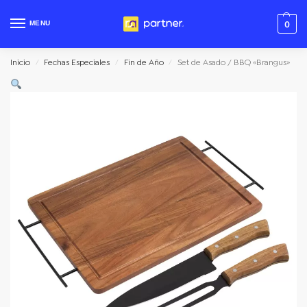
MENU
0
Inicio
Fechas Especiales
Fin de Año
Set de Asado / BBQ «Brangus»
/
/
/