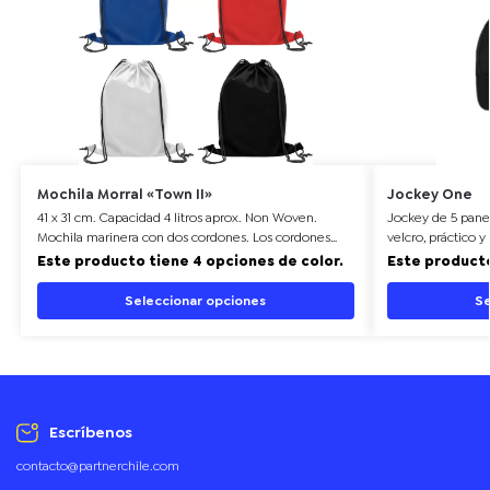
Mochila Morral «Town II»
Jockey One
41 x 31 cm. Capacidad 4 litros aprox. Non Woven.
Jockey de 5 panel
Mochila marinera con dos cordones. Los cordones
velcro, práctico 
sirven para llevar la mochila en la espalda. La parte
úsalo como artíc
Este producto tiene 4 opciones de color.
Este producto
superior se cierra ajustando los cordones. En la parte
campañas. Perfec
inferior los cordones pasan por un ojal.
Seleccionar opciones
Se
Escríbenos
contacto@partnerchile.com