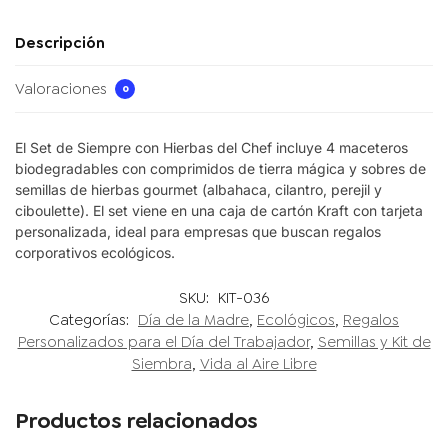
Descripción
Valoraciones
0
El Set de Siempre con Hierbas del Chef incluye 4 maceteros
biodegradables con comprimidos de tierra mágica y sobres de
semillas de hierbas gourmet (albahaca, cilantro, perejil y
ciboulette). El set viene en una caja de cartón Kraft con tarjeta
personalizada, ideal para empresas que buscan regalos
corporativos ecológicos.
SKU:
KIT-036
Categorías:
Día de la Madre
,
Ecológicos
,
Regalos
Personalizados para el Día del Trabajador
,
Semillas y Kit de
Siembra
,
Vida al Aire Libre
Productos relacionados