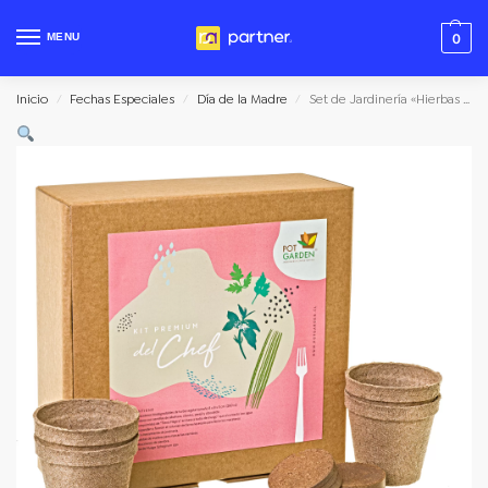
MENU
0
Inicio
Fechas Especiales
Día de la Madre
Set de Jardinería «Hierbas del Chef»
/
/
/