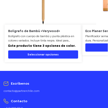
Boligrafo de Bambú «Verywood»
Eco Planer Se
Bolígrafo con cuerpo de bambú y punta plástica en
Planificador sema
colores variados. Incluye tinta negra. Ideal para
dura. Personaliza
personalización como artículo promocional
Este producto tiene 3 opciones de color.
sostenible.
Seleccionar opciones
Escríbenos
contacto@partnerchile.com
Contacto