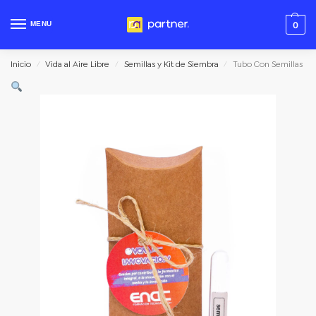
MENU
0
Inicio
Vida al Aire Libre
Semillas y Kit de Siembra
Tubo Con Semillas
/
/
/