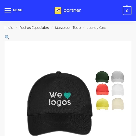
MENU
0
Inicio
Fechas Especiales
Marzo con Todo
Jockey One
/
/
/