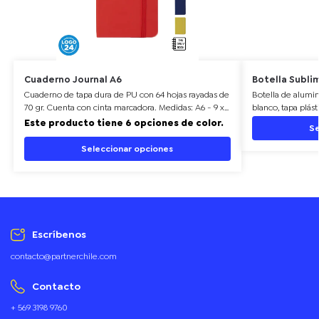
Cuaderno Journal A6
Botella Subli
Cuaderno de tapa dura de PU con 64 hojas rayadas de
Botella de alumi
70 gr. Cuenta con cinta marcadora. Medidas: A6 - 9 x
blanco, tapa plást
14 cm. Daily book. LOGO24: Producto disponible para
cm del mismo colo
Este producto tiene 6 opciones de color.
Se
el servicio de logueo en 24 horas respetando
liviano, moderno 
unidades mínimas de logueo y 270 unidades
negra mate. Idea
Seleccionar opciones
máximas. Consultar términos y condiciones del
Personalizable co
servicio
Escríbenos
contacto@partnerchile.com
Contacto
+ 569 3198 9760