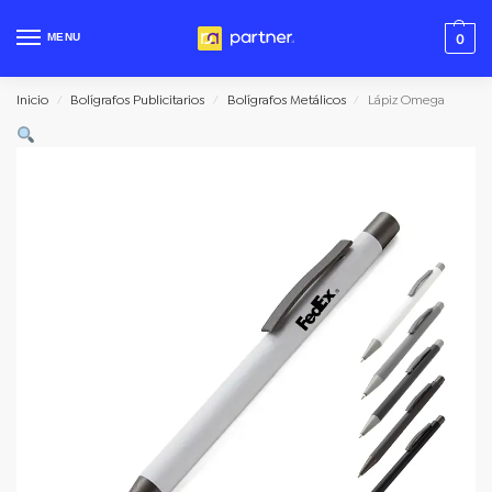
MENU
0
Inicio
Bolígrafos Publicitarios
Bolígrafos Metálicos
Lápiz Omega
/
/
/