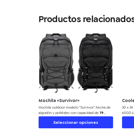
Productos relacionado
Mochila «Survivor»
Cool
Mochila outdoor modelo "Survivor", hecha
de
30 x 34 
algodón y poliéster, con capacidad de
19
600D L
litros
, múltiples compartimentos y detalles
interio
Seleccionar opciones
reflectivos. Ideal para regalos promocionales
bolsillo
en activaciones de marca al aire libre.
bandole