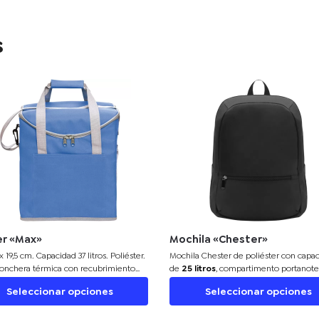
s
er «Max»
Mochila «Chester»
x 19,5 cm. Capacidad 37 litros. Poliéster.
Mochila Chester
de poliéster con capa
onchera térmica con recubrimiento
de
25 litros
, compartimento portanot
r metalizado. Un bolsillo frontal y dos
múltiples bolsillos. Cómoda y resistent
Seleccionar opciones
Seleccionar opciones
s laterales de red. Correa tipo
el día a día.
ra y dos manijas reforzadas con cierre