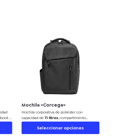
Mochila «Corcega»
cidad
Mochila corporativa
de poliéster con
ebook y
capacidad de
11 litros
, compartimento
e para
acolchado para notebooks de hasta 15". Ideal
Seleccionar opciones
para aplicarle tu logo y regalar artículos
corporativos elegantes a tus colaboradores.