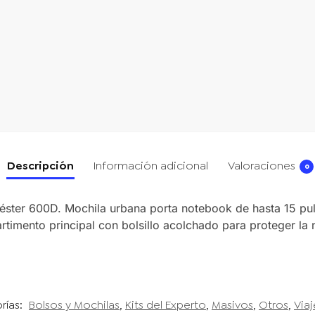
Descripción
Información adicional
Valoraciones
0
iéster 600D. Mochila urbana porta notebook de hasta 15 pulg
artimento principal con bolsillo acolchado para proteger la
rías:
Bolsos y Mochilas
,
Kits del Experto
,
Masivos
,
Otros
,
Via